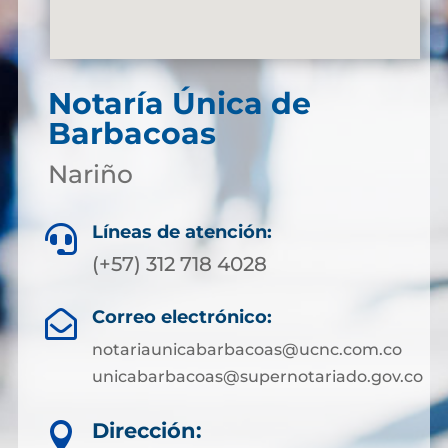
Notaría Única de
Barbacoas
Nariño
Líneas de atención:

(+57) 312 718 4028
Correo electrónico:

notariaunicabarbacoas@ucnc.com.co
unicabarbacoas@supernotariado.gov.co
Dirección:
