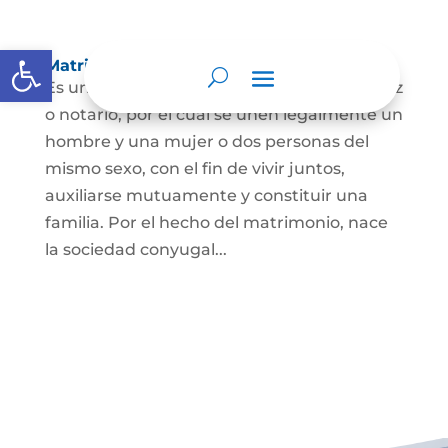
Abrir barra de herramientas
Matrimonio Civil
Es un contrato solemne celebrado ante juez
o notario, por el cual se unen legalmente un
hombre y una mujer o dos personas del
mismo sexo, con el fin de vivir juntos,
auxiliarse mutuamente y constituir una
familia. Por el hecho del matrimonio, nace
la sociedad conyugal...