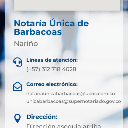
Notaría Única de
Barbacoas
Nariño
Líneas de atención:

(+57) 312 718 4028
Correo electrónico:

notariaunicabarbacoas@ucnc.com.co
unicabarbacoas@supernotariado.gov.co
Dirección:

Dirección asequia arriba