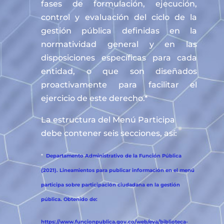
fases de formulación, ejecución,
control y evaluación del ciclo de la
gestión pública definidas en la
normatividad general y en las
disposiciones específicas para cada
entidad, o que son diseñados
proactivamente para facilitar el
ejercicio de este derecho.*
La estructura del Menú Participa
debe contener seis secciones, así:
*
Departamento Administrativo de la Función Pública
(2021). Lineamientos para publicar información en el menú
participa sobre participación ciudadana en la gestión
pública. Obtenido de:
https://www.funcionpublica.gov.co/web/eva/biblioteca-