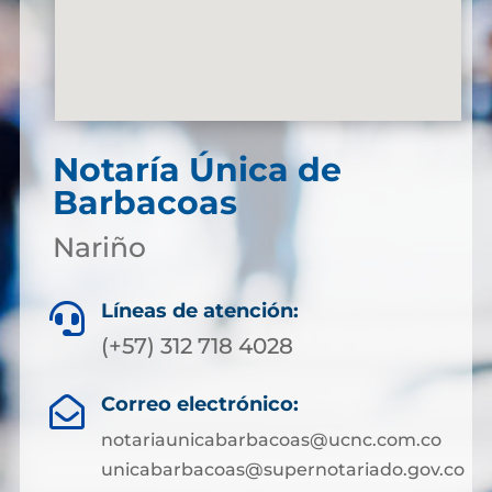
Notaría Única de
Barbacoas
Nariño
Líneas de atención:

(+57) 312 718 4028
Correo electrónico:

notariaunicabarbacoas@ucnc.com.co
unicabarbacoas@supernotariado.gov.co