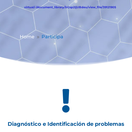
virtual/-/document_library/bGsp2IjUBdeu/view_file/39121905
Home
Participa
9

Diagnóstico e Identificación de problemas