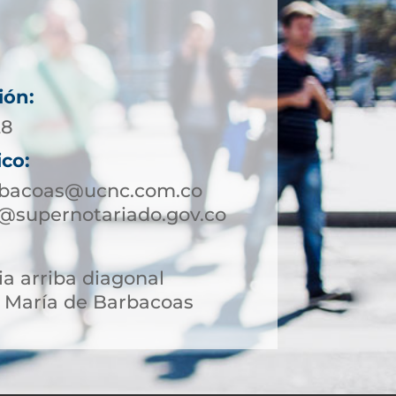
ión:
28
ico:
rbacoas@ucnc.com.co
@supernotariado.gov.co
ia arriba diagonal
 María de Barbacoas