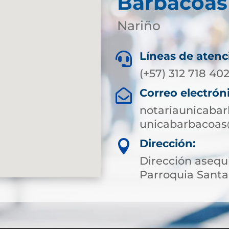
Barbacoas
Nariño
Líneas de atenc

(+57) 312 718 40
Correo electrón

notariaunicaba
unicabarbacoas
Dirección:

Dirección asequ
Parroquia Santa