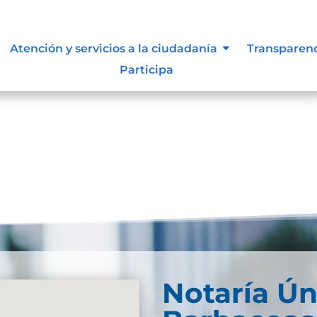
siones que puede afectar al
Atención y servicios a la ciudadanía
Transparen
Participa
Notaría Ún