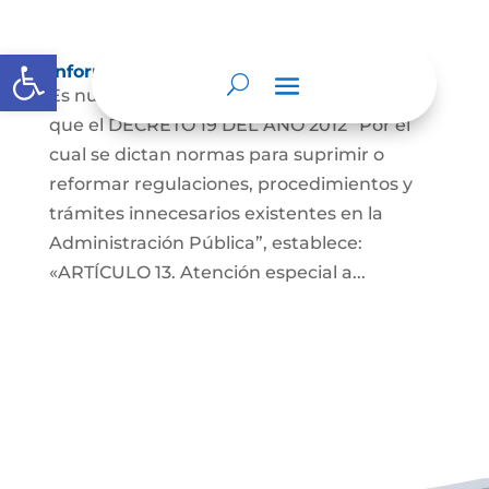
Abrir barra de herramientas
Información para Mujeres.
Es nuestro deber informar a la comunidad
que el DECRETO 19 DEL AÑO 2012 “Por el
cual se dictan normas para suprimir o
reformar regulaciones, procedimientos y
trámites innecesarios existentes en la
Administración Pública”, establece:
«ARTÍCULO 13. Atención especial a...