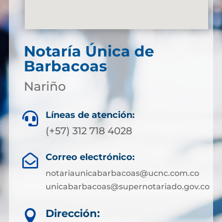
Notaría Única de
Barbacoas
Nariño
Líneas de atención:

(+57) 312 718 4028
Correo electrónico:

notariaunicabarbacoas@ucnc.com.co
unicabarbacoas@supernotariado.gov.co
Dirección:
