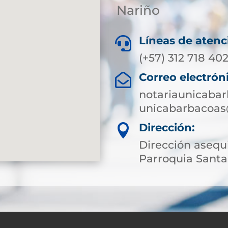
Nariño
Líneas de atenc

(+57) 312 718 40
Correo electrón

notariaunicaba
unicabarbacoas
Dirección:

Dirección asequ
Parroquia Santa