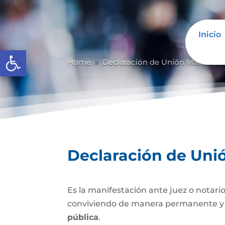
Inicio
Abrir barra de herramientas
Home
Declaración de Unión Marital d
9
Declaración de Uni
Es la manifestación ante juez o notario
conviviendo de manera permanente y li
pública
.