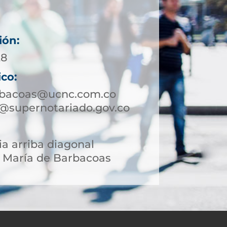
ión:
28
ico:
rbacoas@ucnc.com.co
@supernotariado.gov.co
ia arriba diagonal
 María de Barbacoas