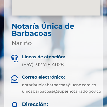
Notaría Única de
Barbacoas
Nariño
Líneas de atención:

(+57) 312 718 4028
Correo electrónico:

notariaunicabarbacoas@ucnc.com.co
unicabarbacoas@supernotariado.gov.co
Dirección:
