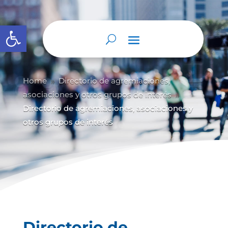
Abrir barra de herramientas
Home
Directorio de agremiaciones,
9
asociaciones y otros grupos de interés
9
Directorio de agremiaciones, asociaciones y
otros grupos de interés
Directorio de