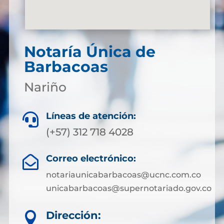
Notaría Única de
Barbacoas
Nariño
Líneas de atención:

(+57) 312 718 4028
Correo electrónico:

notariaunicabarbacoas@ucnc.com.co
unicabarbacoas@supernotariado.gov.co
Dirección:
