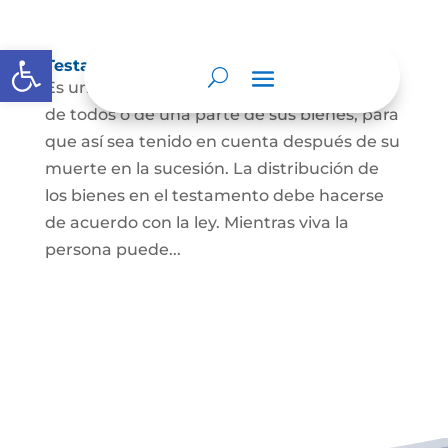
Abrir barra de herramientas
Testamento
Es un acto por el cual una persona dispone
de todos o de una parte de sus bienes, para
que así sea tenido en cuenta después de su
muerte en la sucesión. La distribución de
los bienes en el testamento debe hacerse
de acuerdo con la ley. Mientras viva la
persona puede...