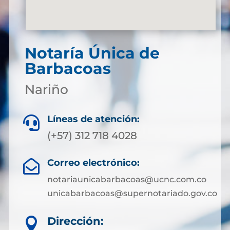
Notaría Única de
Barbacoas
Nariño
Líneas de atención:

(+57) 312 718 4028
Correo electrónico:

notariaunicabarbacoas@ucnc.com.co
unicabarbacoas@supernotariado.gov.co
Dirección:
