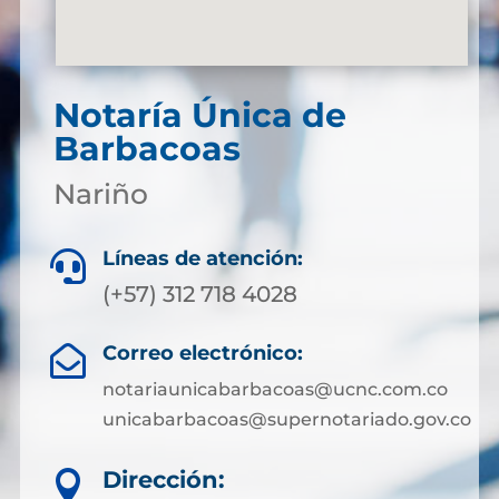
Notaría Única de
Barbacoas
Nariño
Líneas de atención:

(+57) 312 718 4028
Correo electrónico:

notariaunicabarbacoas@ucnc.com.co
unicabarbacoas@supernotariado.gov.co
Dirección:
