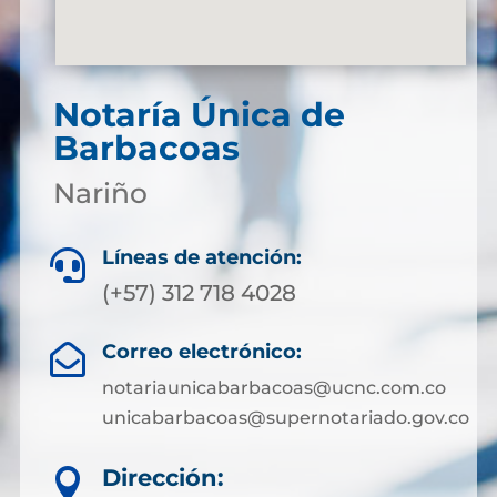
Notaría Única de
Barbacoas
Nariño
Líneas de atención:

(+57) 312 718 4028
Correo electrónico:

notariaunicabarbacoas@ucnc.com.co
unicabarbacoas@supernotariado.gov.co
Dirección:
