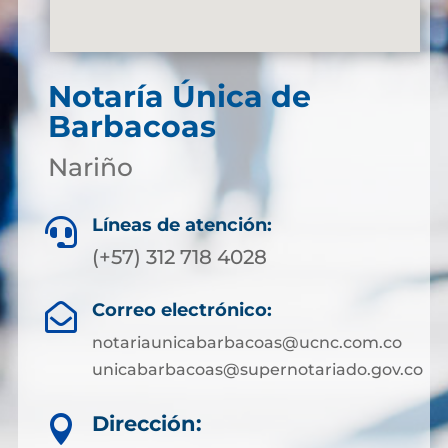
Notaría Única de
Barbacoas
Nariño
Líneas de atención:

(+57) 312 718 4028
Correo electrónico:

notariaunicabarbacoas@ucnc.com.co
unicabarbacoas@supernotariado.gov.co
Dirección:
