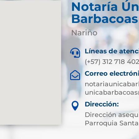
Notaría Ún
Barbacoas
Nariño
Líneas de atenc

(+57) 312 718 40
Correo electrón

notariaunicaba
unicabarbacoas
Dirección:

Dirección asequ
Parroquia Santa