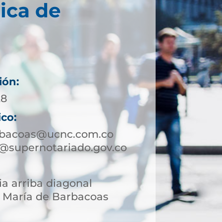
ica de
ión:
28
ico:
rbacoas@ucnc.com.co
@supernotariado.gov.co
ia arriba diagonal
 María de Barbacoas