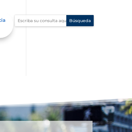
cia
én