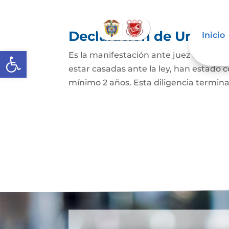
Declaración de Unión M
Inicio
Abrir barra de herramientas
Es la manifestación ante juez o notario
estar casadas ante la ley, han estado
mínimo 2 años. Esta diligencia termina c