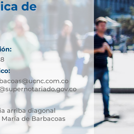
ica de
ión:
28
ico:
rbacoas@ucnc.com.co
@supernotariado.gov.co
ia arriba diagonal
 María de Barbacoas