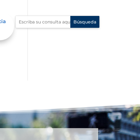
cia
n