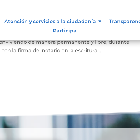
arital de Hecho
Atención y servicios a la ciudadanía
Transparen
Participa
 de la existencia de la unión entre dos personas que, si
 conviviendo de manera permanente y libre, durante
on la firma del notario en la escritura...