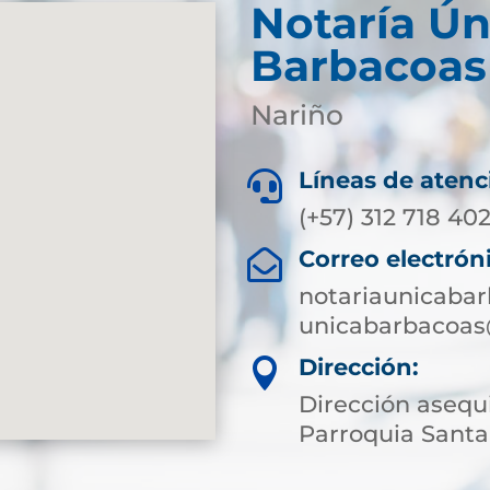
Notaría Ún
Barbacoas
Nariño
Líneas de atenc

(+57) 312 718 40
Correo electrón

notariaunicaba
unicabarbacoas
Dirección:

Dirección asequ
Parroquia Santa