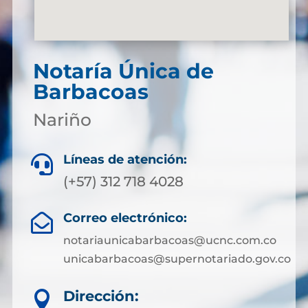
Notaría Única de
Barbacoas
Nariño
Líneas de atención:

(+57) 312 718 4028
Correo electrónico:

notariaunicabarbacoas@ucnc.com.co
unicabarbacoas@supernotariado.gov.co
Dirección:
