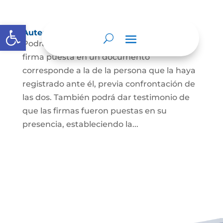
Abrir barra de herramientas
Autenticación de Firma
Podrá dar testimonio escrito de que la
firma puesta en un documento
corresponde a la de la persona que la haya
registrado ante él, previa confrontación de
las dos. También podrá dar testimonio de
que las firmas fueron puestas en su
presencia, estableciendo la...