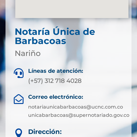
Notaría Única de
Barbacoas
Nariño
Líneas de atención:

(+57) 312 718 4028
Correo electrónico:

notariaunicabarbacoas@ucnc.com.co
unicabarbacoas@supernotariado.gov.co
Dirección:
