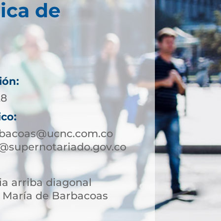
ica de
ión:
28
ico:
rbacoas@ucnc.com.co
@supernotariado.gov.co
ia arriba diagonal
 María de Barbacoas