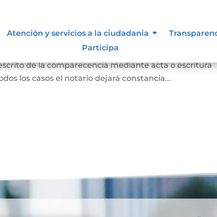
 para otorgar escritura pública
Atención y servicios a la ciudadanía
Transparen
Participa
persona concurrió a la notaría a otorgar una escritur
 escrito de la comparecencia mediante acta o escritura
odos los casos el notario dejará constancia...