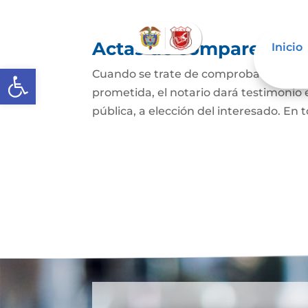
Actas de comparecencia
Inicio
Abrir barra de herramientas
Cuando se trate de comprobar que una 
prometida, el notario dará testimonio
pública, a elección del interesado. En t