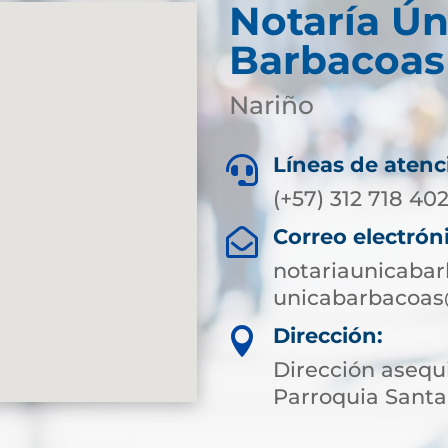
Notaría Ún
Barbacoas
Nariño
Líneas de atenc

(+57) 312 718 40
Correo electrón

notariaunicaba
unicabarbacoas
Dirección:

Dirección asequ
Parroquia Santa