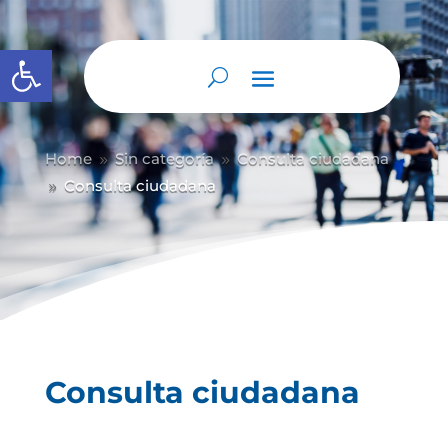
Abrir barra de herramientas
Home
Sin categoría
Consulta ciudadana
9
9
Consulta ciudadana
9
Consulta ciudadana