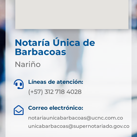
Notaría Única de
Barbacoas
Nariño
Líneas de atención:

(+57) 312 718 4028
Correo electrónico:

notariaunicabarbacoas@ucnc.com.co
unicabarbacoas@supernotariado.gov.co