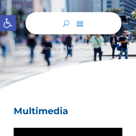
Abrir barra de herramientas
Home
Multimedia
Multimedia
9
9
Multimedia