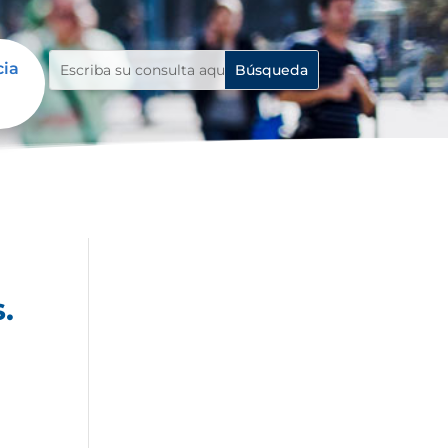
cia
.