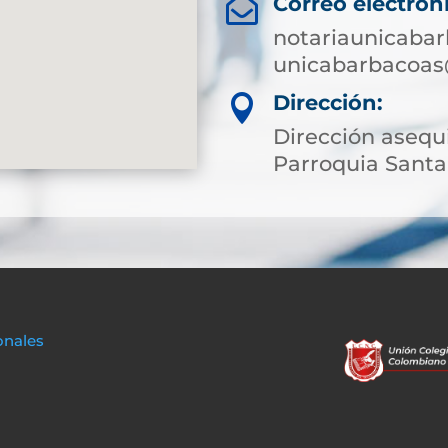
Correo electrón

notariaunicaba
unicabarbacoas
Dirección:

Dirección asequ
Parroquia Santa
onales