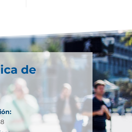
ica de
ión:
28