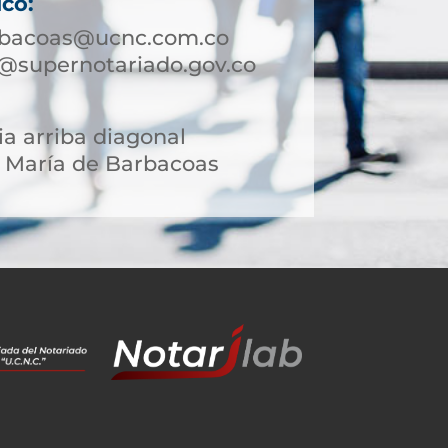
ico:
rbacoas@ucnc.com.co
@supernotariado.gov.co
ia arriba diagonal
 María de Barbacoas