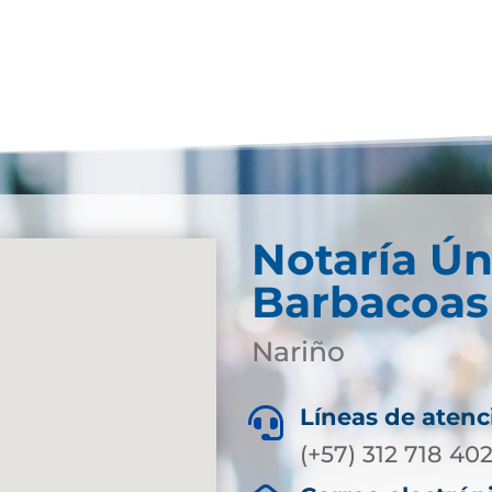
Notaría Ún
Barbacoas
Nariño
Líneas de atenc

(+57) 312 718 40