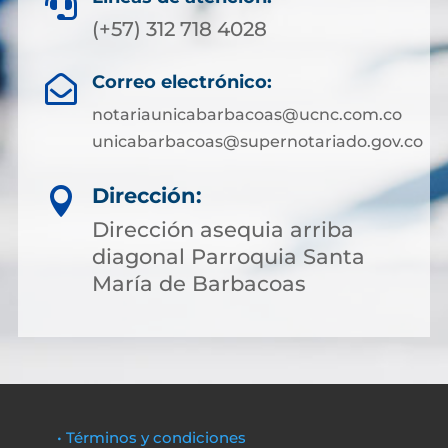

(+57) 312 718 4028
Correo electrónico:

notariaunicabarbacoas@ucnc.com.co
unicabarbacoas@supernotariado.gov.co
Dirección:

Dirección asequia arriba
diagonal Parroquia Santa
María de Barbacoas
• Términos y condiciones