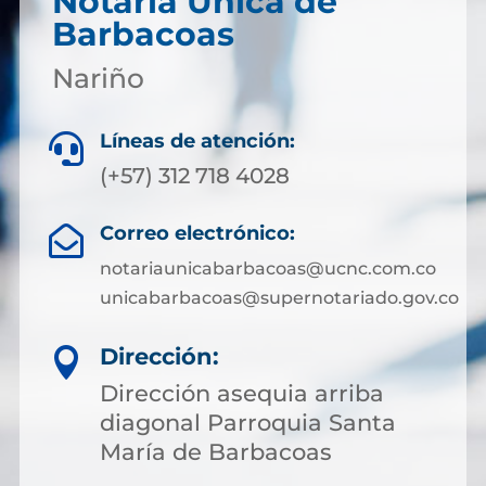
Notaría Única de
Barbacoas
Nariño
Líneas de atención:

(+57) 312 718 4028
Correo electrónico:

notariaunicabarbacoas@ucnc.com.co
unicabarbacoas@supernotariado.gov.co
Dirección:

Dirección asequia arriba
diagonal Parroquia Santa
María de Barbacoas