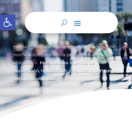
Abrir barra de herramientas
Home
Mecanismos internos de supervisión,
9
notificación y vigilancia pertinente del sujeto
obligado
Mecanismos internos de
9
supervisión, notificación y vigilancia pertinente
del sujeto obligado