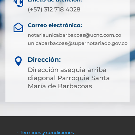

(+57) 312 718 4028
Correo electrónico:

notariaunicabarbacoas@ucnc.com.co
unicabarbacoas@supernotariado.gov.co
Dirección:

Dirección asequia arriba
diagonal Parroquia Santa
María de Barbacoas
• Términos y condiciones